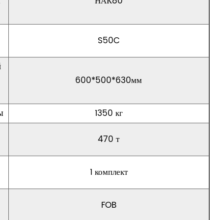
я
НАК80
S50C
й
600*500*630мм
ы
1350 кг
470 т
1 комплект
FOB