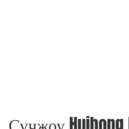
Сучжоу Huihong El